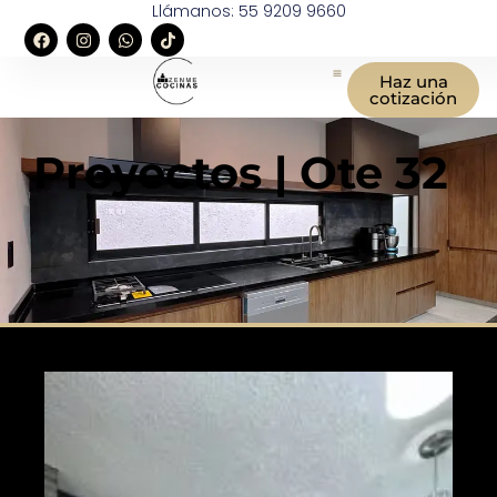
Llámanos: 55 9209 9660
Haz una
cotización
Proyectos | Ote 32